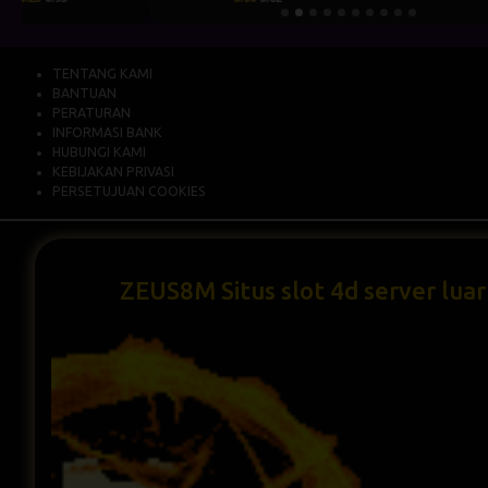
TENTANG KAMI
BANTUAN
PERATURAN
INFORMASI BANK
HUBUNGI KAMI
KEBIJAKAN PRIVASI
PERSETUJUAN COOKIES
ZEUS8M Situs slot 4d server luar