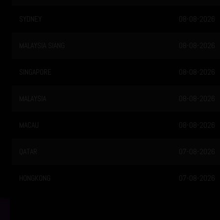
SYDNEY
08-08-2026
MALAYSIA SIANG
08-08-2026
SINGAPORE
08-08-2026
MALAYSIA
08-08-2026
MACAU
08-08-2026
QATAR
07-08-2026
HONGKONG
07-08-2026