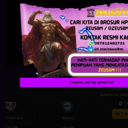
TOMBOL UNTUK MENUTUP
SPAIN LA LIGA
August 16, 2026 — 00:30 WIB
0 : 0
Previous
BET NOW
Alaves
0.00
0.62