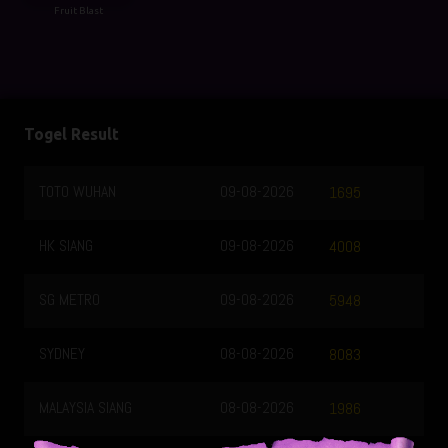
Fruit Blast
Togel Result
TOTO WUHAN
09-08-2026
1695
HK SIANG
09-08-2026
4008
SG METRO
09-08-2026
5948
SYDNEY
08-08-2026
8083
MALAYSIA SIANG
08-08-2026
1986