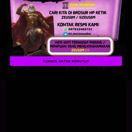
SINGAPORE
08-08-2026
5102
MALAYSIA
08-08-2026
6851
MACAU
08-08-2026
9097
QATAR
08-08-2026
5256
TOMBOL UNTUK MENUTUP
HONGKONG
08-08-2026
2797