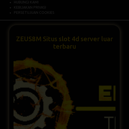
HUBUNGI KAMI
KEBIJAKAN PRIVASI
PERSETUJUAN COOKIES
ZEUS8M Situs slot 4d server luar
terbaru