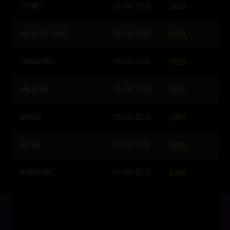
SYDNEY
06-08-2026
3830
MALAYSIA SIANG
06-08-2026
6379
SINGAPORE
05-08-2026
0715
MALAYSIA
05-08-2026
1592
MACAU
05-08-2026
2883
QATAR
05-08-2026
5930
HONGKONG
05-08-2026
4245