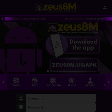
S TERPERCAYA SEJAK 2018
SELAMAT DATANG DI WEBSITE ZEUS8M SITUS TERPERCAYA SEJA
TOGEL
SLOT
LIVE CASINO
SPORT
ARCADE
SABU