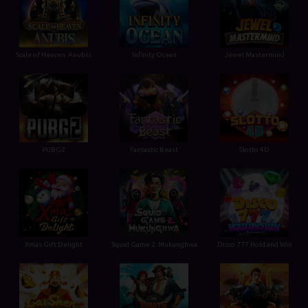
Scale of Heaven: Anubis
Infinity Ocean
Jewel Mastermind
PUBG2
Fantastic Beast
Slotto 4D
Xmas Gift Delight
Squid Game 2: Mukunghwa
Disco 777 Hold and Win