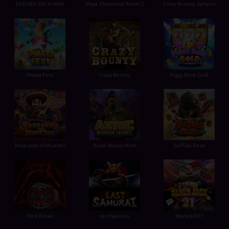
LABUBU: Fall in Wild
Maya: Elemental Totem 2
Crazy Bounty: Jackpot
Pinata Fest
Crazy Bounty
Piggy Bank Gold
Rhapsody of Muertos
Aztec: Bonus Hunt
Buffalo Rush
Dark Ritual
Last Samurai
BlackJack21