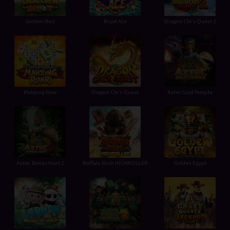
Golden Shot
Royal Ace
Dragon Chi's Quest 2
Mahjong Roar
Dragon Chi’s Quest
Aztec Gold Temple
Aztec: Bonus Hunt 2
Buffalo Rush HIGHROLLER
Golden Egypt