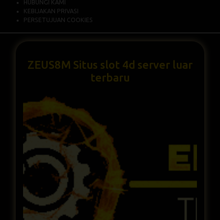
HUBUNGI KAMI
KEBIJAKAN PRIVASI
PERSETUJUAN COOKIES
ZEUS8M Situs slot 4d server luar
terbaru