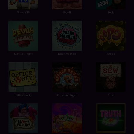
Preach TV
Swoll
Suck
Devils Finger
Brainwashed
Oops
Office Party
Orphan Organ
Sew