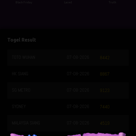
Black Friday
Laced
Truth
Togel Result
TOTO WUHAN
07-08-2026
8442
HK SIANG
07-08-2026
8867
SG METRO
07-08-2026
9123
SYDNEY
07-08-2026
7440
MALAYSIA SIANG
07-08-2026
4519