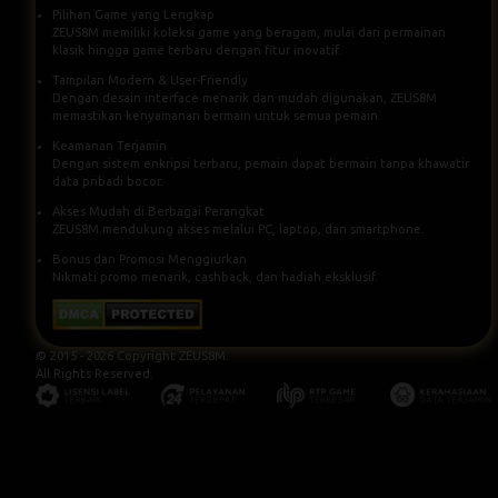
Pilihan Game yang Lengkap
ZEUS8M memiliki koleksi game yang beragam, mulai dari permainan
klasik hingga game terbaru dengan fitur inovatif.
Tampilan Modern & User-Friendly
Dengan desain interface menarik dan mudah digunakan, ZEUS8M
memastikan kenyamanan bermain untuk semua pemain.
Keamanan Terjamin
Dengan sistem enkripsi terbaru, pemain dapat bermain tanpa khawatir
data pribadi bocor.
Akses Mudah di Berbagai Perangkat
ZEUS8M mendukung akses melalui PC, laptop, dan smartphone.
Bonus dan Promosi Menggiurkan
Nikmati promo menarik, cashback, dan hadiah eksklusif.
© 2015 - 2026 Copyright ZEUS8M.
All Rights Reserved.